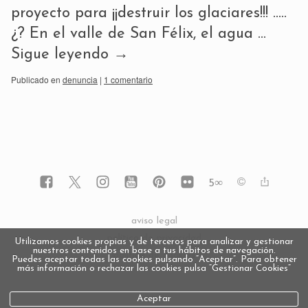
proyecto para ¡¡destruir los glaciares!!! …..
¿? En el valle de San Félix, el agua …
Sigue leyendo
→
Publicado en
denuncia
|
1 comentario
5
∞
aviso legal
política de privacidad
Utilizamos cookies propias y de terceros para analizar y gestionar
nuestros contenidos en base a tus hábitos de navegación.
política de cookies
Puedes aceptar todas las cookies pulsando “Aceptar”. Para obtener
más información o rechazar las cookies pulsa “Gestionar Cookies“
Aceptar