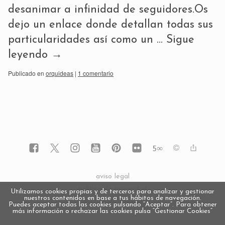
desanimar a infinidad de seguidores.Os
dejo un enlace donde detallan todas sus
particularidades así como un …
Sigue
leyendo
→
Publicado en
orquideas
|
1 comentario
5
∞
aviso legal
política de privacidad
Utilizamos cookies propias y de terceros para analizar y gestionar
nuestros contenidos en base a tus hábitos de navegación.
política de cookies
Puedes aceptar todas las cookies pulsando “Aceptar”. Para obtener
más información o rechazar las cookies pulsa “Gestionar Cookies“