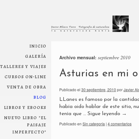
inicio
galería
septiembre 2010
Archivo mensual:
talleres y viajes
Asturias en mi o
cursos on-line
venta de obra
Publicado el
30 septiembre, 2010
por
Javier Al
blog
LLanes es famoso por la cantidad
libros y ebooks
había oido hablar de este sitio, n
tenía que …
Sigue leyendo
→
nuevo libro "el
paisaje
Publicado en
Sin categoría
|
4 comentarios
imperfecto"