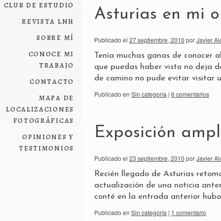
club de estudio
Asturias en mi o
revista lnh
sobre mí
Publicado el
27 septiembre, 2010
por
Javier Al
conoce mi
Tenía muchas ganas de conocer al
trabajo
que puedas haber visto no deja de
de camino no pude evitar visitar 
contacto
Publicado en
Sin categoría
|
6 comentarios
mapa de
localizaciones
fotográficas
Exposición amp
opiniones y
testimonios
Publicado el
23 septiembre, 2010
por
Javier Al
Recién llegado de Asturias retom
actualización de una noticia ante
conté en la entrada anterior hub
Publicado en
Sin categoría
|
1 comentario