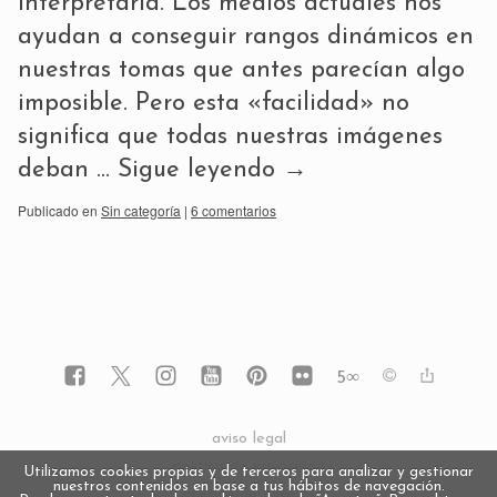
interpretarla. Los medios actuales nos
ayudan a conseguir rangos dinámicos en
nuestras tomas que antes parecían algo
imposible. Pero esta «facilidad» no
significa que todas nuestras imágenes
deban …
Sigue leyendo
→
Publicado en
Sin categoría
|
6 comentarios
5
∞
aviso legal
política de privacidad
Utilizamos cookies propias y de terceros para analizar y gestionar
nuestros contenidos en base a tus hábitos de navegación.
política de cookies