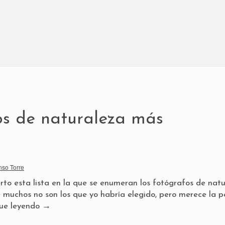
os de naturaleza más
nso Torre
to esta lista en la que se enumeran los fotógrafos de nat
 muchos no son los que yo habría elegido, pero merece la 
ue leyendo
→