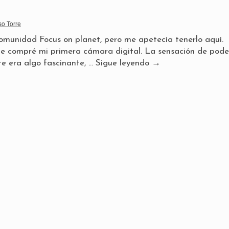
so Torre
 comunidad Focus on planet, pero me apetecía tenerlo aquí.
 compré mi primera cámara digital. La sensación de pode
te era algo fascinante, …
Sigue leyendo
→