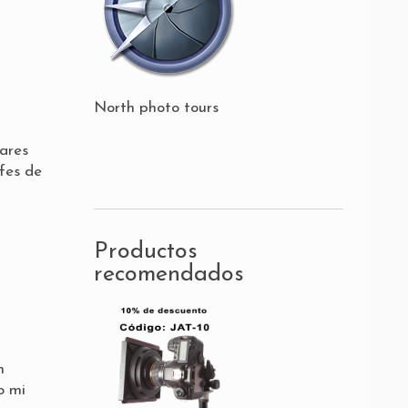
North photo tours
lares
ifes de
Productos
recomendados
n
o mi