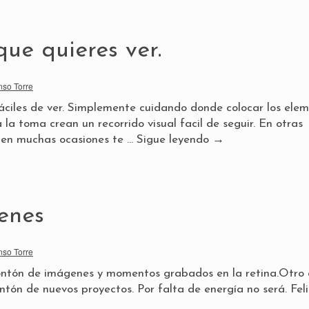
que quieres ver.
nso Torre
áciles de ver. Simplemente cuidando donde colocar los ele
la toma crean un recorrido visual facil de seguir. En otras
so en muchas ocasiones te …
Sigue leyendo
→
enes
nso Torre
ontón de imágenes y momentos grabados en la retina.Otro
tón de nuevos proyectos. Por falta de energía no será. Feli