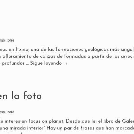
nso Torre
mos en Itxina, una de las formaciones geológicas más singu
n afloramiento de calizas de formadas a partir de los arrec
o profundos …
Sigue leyendo
→
en la foto
nso Torre
de interes en focus on planet. Desde que lei el libro de Gale
, una mirada interior” Hay un par de frases que han marcad