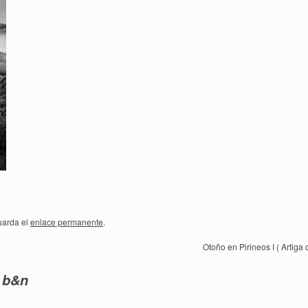
uarda el
enlace permanente
.
Otoño en Pirineos I ( Artiga 
n b&n