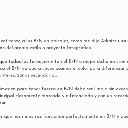
eticente a los B/N en paisajes, como me dijo Arkaitz una v
n del propio estilo o proyecto fotográfico.
que todas las fotos permitan el B/N o mejor dicho no creo
zca el B/N ya que a veces usamos el color para diferenciar 
 interes, zonas secundaria…
 imagen para tener fuerza en B/N debe ser limpia sin exces
rincipal claramente marcado y diferenciado y con un recorr
or.
os que nos muestras funcionan perfectamente en B/N y qu