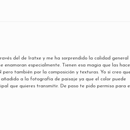
ravés del de Iratxe y me ha sorprendido la calidad general
me enamoran especialmente. Tienen esa magia que las hac
N pero también por la composición y texturas. Yo sí creo qu
 añadido a la fotografía de paisaje ya que el color puede
ipal que quieres transmitir. De paso te pido permiso para 