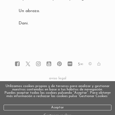
Un abrazo.
Dani.
5
∞
aviso legal
política de privacidad
Utilizamos cookies propias y de terceros para analizar y gestionar
nuestros contenidos en base a tus hábitos de navegación.
política de cookies
Puedes aceptar todas las cookies pulsando “Aceptar”. Para obtener
más información o rechazar las cookies pulsa “Gestionar Cookies“
Aceptar