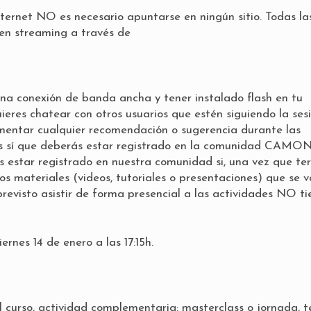
nternet NO es necesario apuntarse en ningún sitio. Todas la
 en streaming a través de
 una conexión de banda ancha y tener instalado flash en tu
eres chatear con otros usuarios que estén siguiendo la ses
omentar cualquier recomendación o sugerencia durante las
es sí que deberás estar
registrado en la comunidad CAMO
estar registrado en nuestra comunidad si, una vez que te
os materiales (videos, tutoriales o presentaciones) que se 
s previsto asistir de forma presencial a las actividades NO ti
ernes 14 de enero a las 17:15h.
 curso, actividad complementaria: masterclass o jornada, te