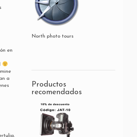
s
North photo tours
ión en
N
rmine
van a
Productos
enes
recomendados
rtulia,