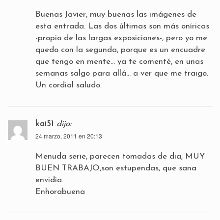
Buenas Javier, muy buenas las imágenes de
esta entrada. Las dos últimas son más oníricas
-propio de las largas exposiciones-, pero yo me
quedo con la segunda, porque es un encuadre
que tengo en mente… ya te comenté, en unas
semanas salgo para allá… a ver que me traigo.
Un cordial saludo.
kai51
dijo:
24 marzo, 2011 en 20:13
Menuda serie, parecen tomadas de dia, MUY
BUEN TRABAJO,son estupendas, que sana
envidia.
Enhorabuena