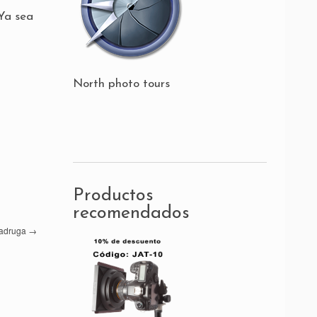
 Ya sea
North photo tours
Productos
recomendados
madruga
→