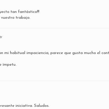
cto tan fantástico!!!
 vuestro trabajo.
o:
con mi habitual impaciencia, parece que gusta mucho el con
e ímpetu.
esante iniciativa. Saludos.