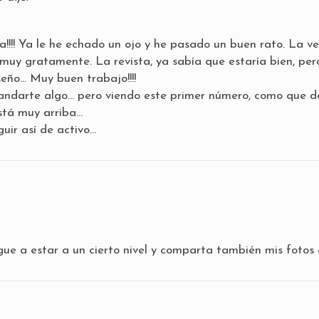
!!!! Ya le he echado un ojo y he pasado un buen rato. La v
muy gratamente. La revista, ya sabía que estaría bien, per
seño… Muy buen trabajo!!!!
mandarte algo… pero viendo este primer número, como que 
está muy arriba…
uir así de activo…
gue a estar a un cierto nivel y comparta también mis fotos a