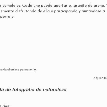
in complejos. Cada uno puede aportar su granito de arena.
plemente disfrutando de ella o participando y aimándose a
portaje.
uarda el
enlace permanente
.
A quien 
a de fotografía de naturaleza
r
dijo: