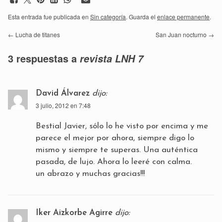
Esta entrada fue publicada en
Sin categoría
. Guarda el
enlace permanente
.
←
Lucha de titanes
San Juan nocturno
→
3 respuestas a
revista LNH 7
David Álvarez
dijo:
3 julio, 2012 en 7:48
Bestial Javier, sólo lo he visto por encima y me
parece el mejor por ahora, siempre digo lo
mismo y siempre te superas. Una auténtica
pasada, de lujo. Ahora lo leeré con calma.
un abrazo y muchas gracias!!!
Iker Aizkorbe Agirre
dijo: