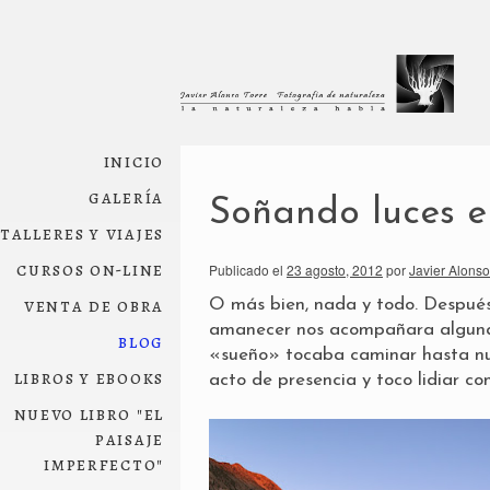
inicio
galería
Soñando luces e
talleres y viajes
cursos on-line
Publicado el
23 agosto, 2012
por
Javier Alonso
venta de obra
O más bien, nada y todo. Después
amanecer nos acompañara alguna 
blog
«sueño» tocaba caminar hasta nues
libros y ebooks
acto de presencia y toco lidiar con
nuevo libro "el
paisaje
imperfecto"