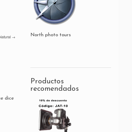
North photo tours
Natural
→
Productos
recomendados
ue dice