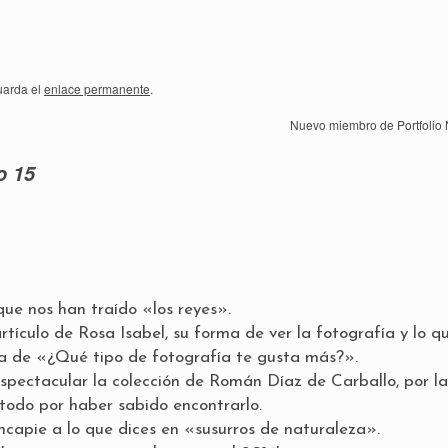
uarda el
enlace permanente
.
Nuevo miembro de Portfolio 
o 15
ue nos han traído «los reyes».
ículo de Rosa Isabel, su forma de ver la fotografía y lo q
ta de «¿Qué tipo de fotografía te gusta más?».
pectacular la colección de Román Díaz de Carballo, por la
e todo por haber sabido encontrarlo.
ncapie a lo que dices en «susurros de naturaleza».