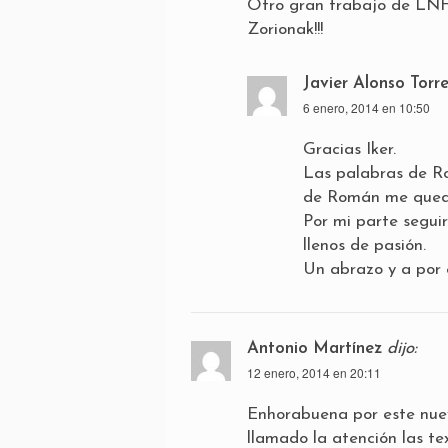
Otro gran trabajo de LNH
Zorionak!!!
Javier Alonso Torr
6 enero, 2014 en 10:50
Gracias Iker.
Las palabras de Ro
de Román me quedé 
Por mi parte segui
llenos de pasión.
Un abrazo y a por 
Antonio Martínez
dijo:
12 enero, 2014 en 20:11
Enhorabuena por este nue
llamado la atención las t