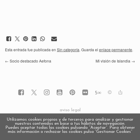
Esta entrada fue publicada en
Sin categoría
. Guarda el
enlace permanente
.
←
Socio destacado Aefona
Mi visión de Islandia
→
5
∞
aviso legal
política de privacidad
Utilizamos cookies propias y de terceros para analizar y gestionar
nuestros contenidos en base a tus hábitos de navegación.
política de cookies
Puedes aceptar todas las cookies pulsando “Aceptar”. Para obtener
más información o rechazar las cookies pulsa “Gestionar Cookies“