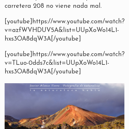
carretera 208 no viene nada mal.
[youtube]https://www.youtube.com/watch?
v=azfWVHDUV5A&list=UUpXoWo14L1-
hxs3OA8dqW3A[/youtube]
[youtube]https://www.youtube.com/watch?
v=TLuo-0dds7c&list=UUpXoWo14L1-
hxs3OA8dqW3A[/youtube]