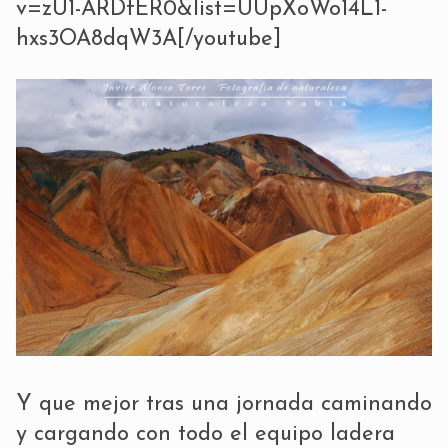
v=zU1-ARDfER0&list=UUpXoWo14L1-
hxs3OA8dqW3A[/youtube]
Y que mejor tras una jornada caminando
y cargando con todo el equipo ladera