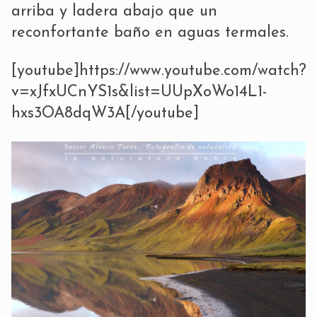
arriba y ladera abajo que un
reconfortante baño en aguas termales.
[youtube]https://www.youtube.com/watch?
v=xJfxUCnYS1s&list=UUpXoWo14L1-
hxs3OA8dqW3A[/youtube]