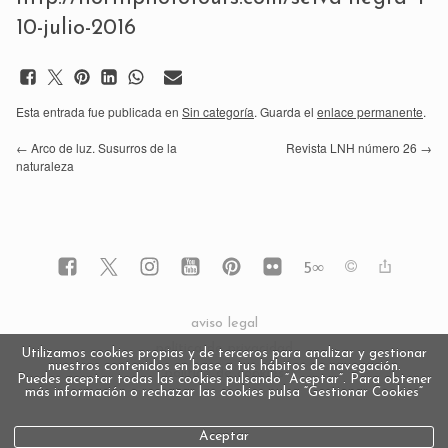
10-julio-2016
Esta entrada fue publicada en
Sin categoría
. Guarda el
enlace permanente
.
←
Arco de luz. Susurros de la
Revista LNH número 26
→
naturaleza
5
∞
aviso legal
política de privacidad
Utilizamos cookies propias y de terceros para analizar y gestionar
nuestros contenidos en base a tus hábitos de navegación.
política de cookies
Puedes aceptar todas las cookies pulsando “Aceptar”. Para obtener
más información o rechazar las cookies pulsa “Gestionar Cookies“
Aceptar