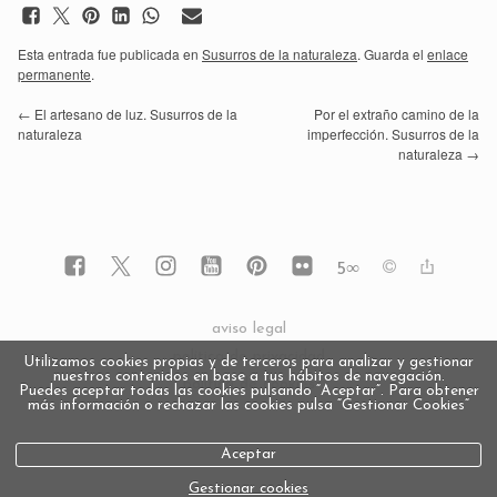
Esta entrada fue publicada en
Susurros de la naturaleza
. Guarda el
enlace
permanente
.
←
El artesano de luz. Susurros de la
Por el extraño camino de la
naturaleza
imperfección. Susurros de la
naturaleza
→
5
∞
aviso legal
política de privacidad
Utilizamos cookies propias y de terceros para analizar y gestionar
nuestros contenidos en base a tus hábitos de navegación.
política de cookies
Puedes aceptar todas las cookies pulsando “Aceptar”. Para obtener
más información o rechazar las cookies pulsa “Gestionar Cookies“
Aceptar
Gestionar cookies