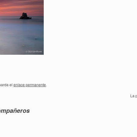
uarda el
enlace permanente
.
La 
ompañeros