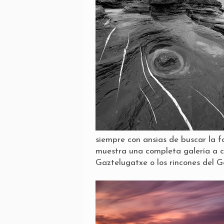
siempre con ansias de buscar la 
muestra una completa galería a c
Gaztelugatxe o los rincones del G