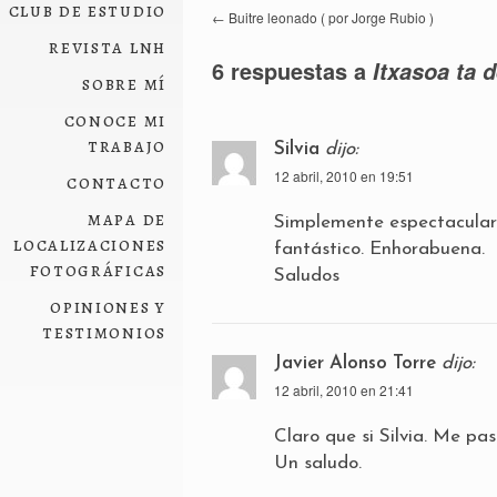
club de estudio
←
Buitre leonado ( por Jorge Rubio )
revista lnh
6 respuestas a
Itxasoa ta 
sobre mí
conoce mi
trabajo
Silvia
dijo:
12 abril, 2010 en 19:51
contacto
mapa de
Simplemente espectacular.
localizaciones
fantástico. Enhorabuena.
fotográficas
Saludos
opiniones y
testimonios
Javier Alonso Torre
dijo:
12 abril, 2010 en 21:41
Claro que si Silvia. Me pas
Un saludo.