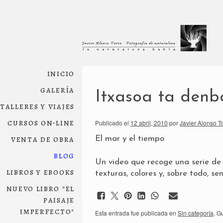
inicio
galería
Itxasoa ta denb
talleres y viajes
cursos on-line
Publicado el
12 abril, 2010
por
Javier Alonso T
venta de obra
El mar y el tiempo
blog
Un video que recoge una serie de
libros y ebooks
texturas, colores y, sobre todo, se
nuevo libro "el
paisaje
imperfecto"
Esta entrada fue publicada en
Sin categoría
. G