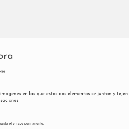
ora
orre
 imagenes en las que estos dos elementos se juntan y tejen
nsaciones.
uarda el
enlace permanente
.