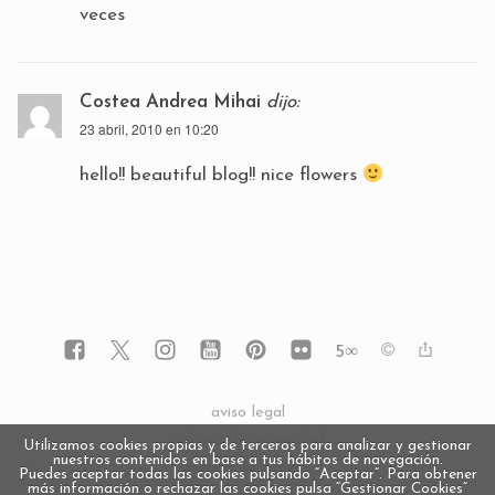
veces
Costea Andrea Mihai
dijo:
23 abril, 2010 en 10:20
hello!! beautiful blog!! nice flowers
5
∞
aviso legal
política de privacidad
Utilizamos cookies propias y de terceros para analizar y gestionar
nuestros contenidos en base a tus hábitos de navegación.
política de cookies
Puedes aceptar todas las cookies pulsando “Aceptar”. Para obtener
más información o rechazar las cookies pulsa “Gestionar Cookies“