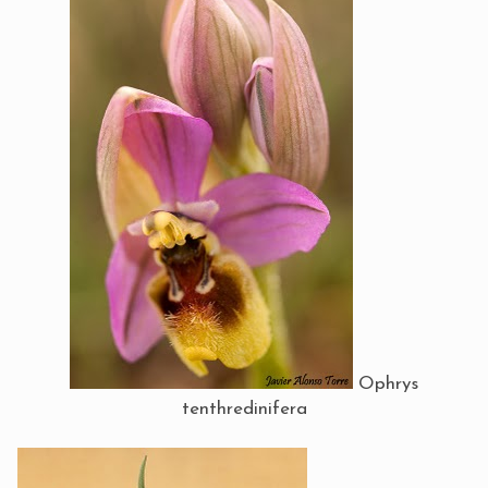
Ophrys
tenthredinifera