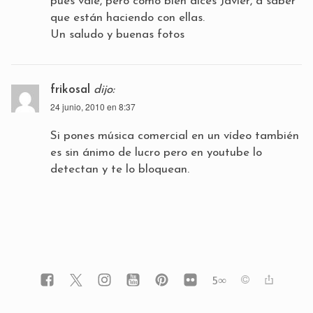
pués vale, pero como bien dices Javier, a saber
que están haciendo con ellas.
Un saludo y buenas fotos
frikosal
dijo:
24 junio, 2010 en 8:37
Si pones música comercial en un vídeo también
es sin ánimo de lucro pero en youtube lo
detectan y te lo bloquean.
5
∞