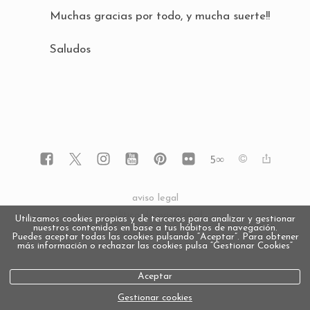
Muchas gracias por todo, y mucha suerte!!
Saludos
5
∞
aviso legal
política de privacidad
Utilizamos cookies propias y de terceros para analizar y gestionar
nuestros contenidos en base a tus hábitos de navegación.
política de cookies
Puedes aceptar todas las cookies pulsando “Aceptar”. Para obtener
más información o rechazar las cookies pulsa “Gestionar Cookies“
Aceptar
Gestionar cookies