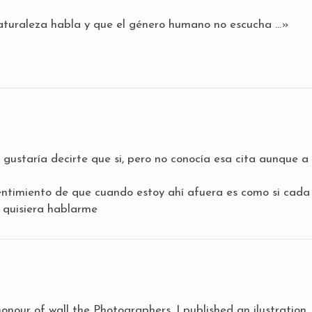
naturaleza habla y que el género humano no escucha …»
 gustaría decirte que si, pero no conocía esa cita aunque a
sentimiento de que cuando estoy ahí afuera es como si cada
 quisiera hablarme
onour of wall the Photographers, I published an ilustration.