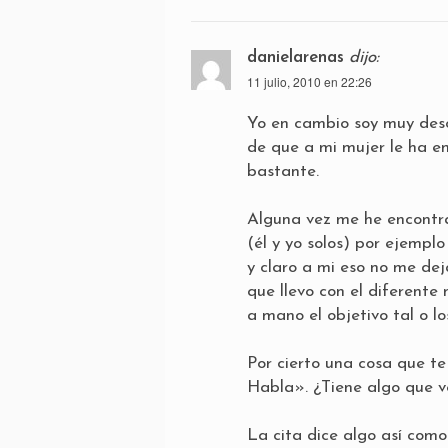
danielarenas
dijo:
11 julio, 2010 en 22:26
Yo en cambio soy muy desc
de que a mi mujer le ha e
bastante.
Alguna vez me he encontra
(él y yo solos) por ejempl
y claro a mi eso no me de
que llevo con el diferente
a mano el objetivo tal o los
Por cierto una cosa que t
Habla». ¿Tiene algo que v
La cita dice algo así como