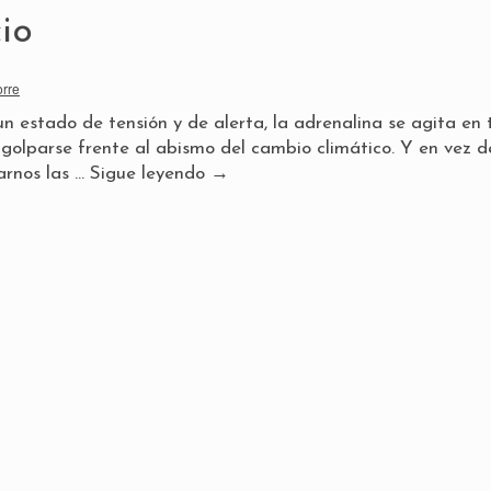
io
orre
n estado de tensión y de alerta, la adrenalina se agita en 
agolparse frente al abismo del cambio climático. Y en vez d
arnos las …
Sigue leyendo
→