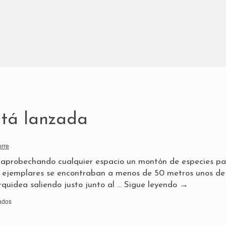
stá lanzada
orre
a, aprobechando cualquier espacio un montón de especies p
os ejemplares se encontraban a menos de 50 metros unos de 
rquidea saliendo justo junto al …
Sigue leyendo
→
ados