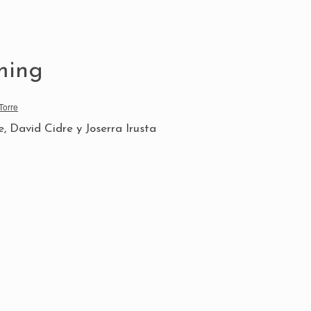
ming
Torre
, David Cidre y Joserra Irusta