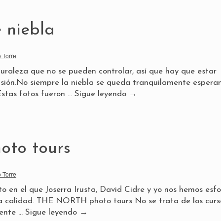
 niebla
 Torre
uraleza que no se pueden controlar, así que hay que estar
casión.No siempre la niebla se queda tranquilamente espera
Estas fotos fueron …
Sigue leyendo
→
to tours
 Torre
o en el que Joserra Irusta, David Cidre y yo nos hemos esf
a calidad. THE NORTH photo tours No se trata de los curs
gente …
Sigue leyendo
→