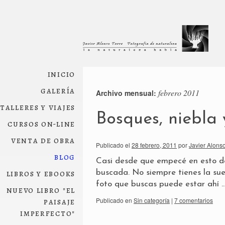
inicio
galería
febrero 2011
Archivo mensual:
talleres y viajes
Bosques, niebla
cursos on-line
venta de obra
Publicado el
28 febrero, 2011
por
Javier Alonso
blog
Casi desde que empecé en esto de
libros y ebooks
buscada. No siempre tienes la sue
foto que buscas puede estar ahí 
nuevo libro "el
paisaje
Publicado en
Sin categoría
|
7 comentarios
imperfecto"