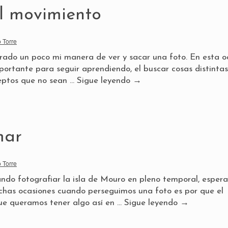
l movimiento
 Torre
trado un poco mi manera de ver y sacar una foto. En esta o
portante para seguir aprendiendo, el buscar cosas distintas
eptos que no sean …
Sigue leyendo
→
mar
 Torre
ando fotografiar la isla de Mouro en pleno temporal, esper
uchas ocasiones cuando perseguimos una foto es por que el
ue queramos tener algo así en …
Sigue leyendo
→