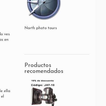
North photo tours
do ves
as en
Productos
recomendados
e ella
 el