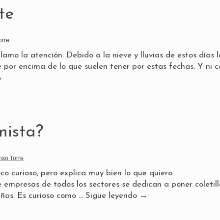
te
orre
lamo la atención. Debido a la nieve y lluvias de estos días l
por encima de lo que suelen tener por estas fechas. Y ni c
→
mista?
nso Torre
oco curioso, pero explica muy bien lo que quiero
empresas de todos los sectores se dedican a poner coletill
añas. Es curioso como …
Sigue leyendo
→