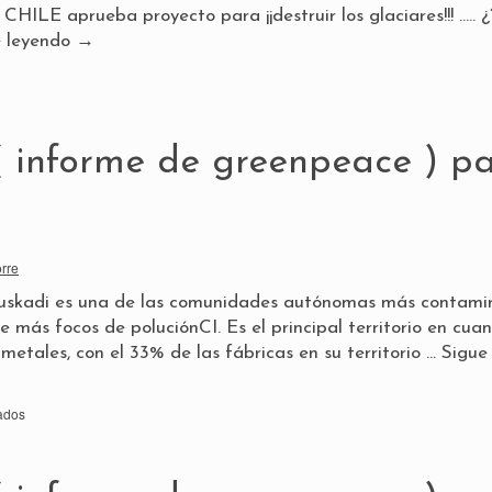
CHILE aprueba proyecto para ¡¡destruir los glaciares!!! ….. ¿
e leyendo
→
( informe de greenpeace ) pa
orre
uskadi es una de las comunidades autónomas más contam
más focos de poluciónCI. Es el principal territorio en cua
metales, con el 33% de las fábricas en su territorio …
Sigue
ados