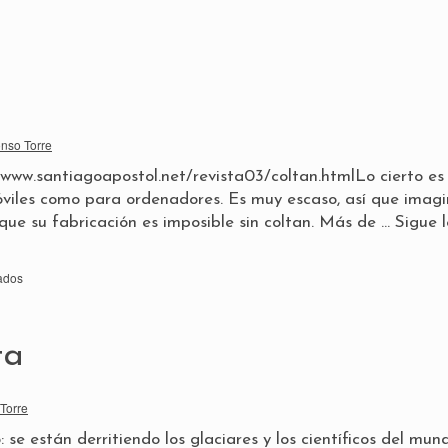
onso Torre
//www.santiagoapostol.net/revista03/coltan.htmlLo cierto es
viles como para ordenadores. Es muy escaso, así que imagi
ue su fabricación es imposible sin coltan. Más de …
Sigue 
ados
ta
 Torre
 se están derritiendo los glaciares y los científicos del mun