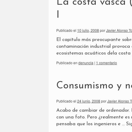
La costa vasca 
I
Publicado el
10 julio, 2008
por
Javier Alonso T
El capítulo más preocupante sobre
contaminación industrial provoca 
ecosistemas acuáticos dela costa 
Publicado en
denuncia
|
1 comentario
Consumismo y n
Publicado el
24 junio, 2008
por
Javier Alonso T
Acabo de cambiar de ordenador. 
con una foto. Pero ¿realmente es
pensaba que los ingenieros e …
Si