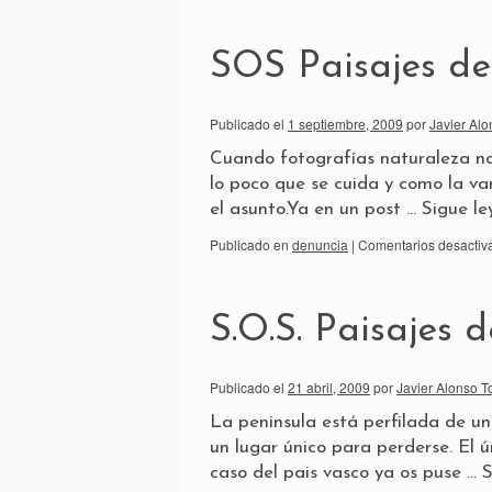
SOS Paisajes del
Publicado el
1 septiembre, 2009
por
Javier Alo
Cuando fotografías naturaleza n
lo poco que se cuida y como la 
el asunto.Ya en un post …
Sigue l
Publicado en
denuncia
|
Comentarios desactiv
S.O.S. Paisajes 
Publicado el
21 abril, 2009
por
Javier Alonso T
La peninsula está perfilada de un
un lugar único para perderse. El 
caso del pais vasco ya os puse …
S