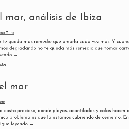
 mar, análisis de Ibiza
nso Torre
o te queda más remedio que amarla cada vez más. Y cuan
vamos degradando no te queda más remedio que tomar cart
eyendo
→
ados
del mar
orre
a costa preciosa, donde playas, acantilados y calas hacen d
único problema es que la estamos cubriendo de cemento. En
igue leyendo
→