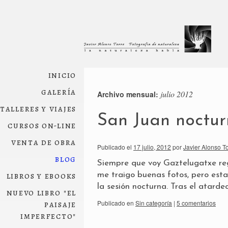
inicio
galería
julio 2012
Archivo mensual:
talleres y viajes
San Juan noctur
cursos on-line
venta de obra
Publicado el
17 julio, 2012
por
Javier Alonso T
blog
Siempre que voy Gaztelugatxe reg
libros y ebooks
me traigo buenas fotos, pero es
la sesión nocturna. Tras el atard
nuevo libro "el
paisaje
Publicado en
Sin categoría
|
5 comentarios
imperfecto"