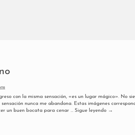
no
orre
reso con la misma sensación, «es un lugar mágico». No si
ta sensación nunca me abandona. Estas imágenes correspon
ecer un buen bocata para cenar …
Sigue leyendo
→